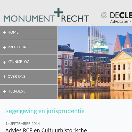
HOME
PROCEDURE
KENNISBLOG
OVER ONS
HELPDESK
Regelgeving en jurisprudentie
18 SEPTEMBER 2014
Advies RCE en Cultuurhistorische