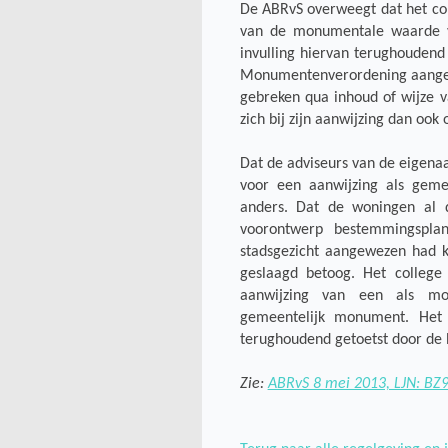
De ABRvS overweegt dat het coll
van de monumentale waarde v
invulling hiervan terughouden
Monumentenverordening aangewe
gebreken qua inhoud of wijze v
zich bij zijn aanwijzing dan ook 
Dat de adviseurs van de eigena
voor een aanwijzing als geme
anders. Dat de woningen al d
voorontwerp bestemmingspla
stadsgezicht aangewezen had 
geslaagd betoog. Het college 
aanwijzing van een als mo
gemeentelijk monument. Het 
terughoudend getoetst door de 
Zie:
ABRvS 8 mei 2013, LJN: BZ