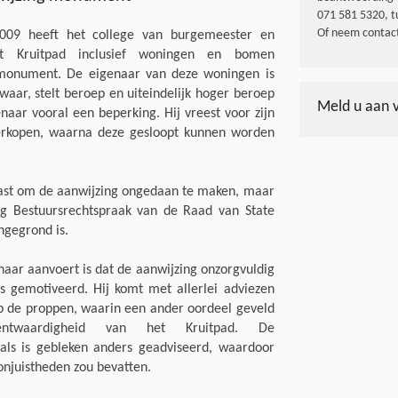
071 581 5320, t
Of neem contact
2009 heeft het college van burgemeester en
t Kruitpad inclusief woningen en bomen
monument. De eigenaar van deze woningen is
waar, stelt beroep en uiteindelijk hoger beroep
Meld u aan 
enaar vooral een beperking. Hij vreest voor zijn
rkopen, waarna deze gesloopt kunnen worden
 kast om de aanwijzing ongedaan te maken, maar
ing Bestuursrechtspraak van de Raad van State
ngegrond is.
aar aanvoert is dat de aanwijzing onzorgvuldig
is gemotiveerd. Hij komt met allerlei adviezen
p de proppen, waarin een ander oordeel geveld
twaardigheid van het Kruitpad. De
s is gebleken anders geadviseerd, waardoor
njuistheden zou bevatten.