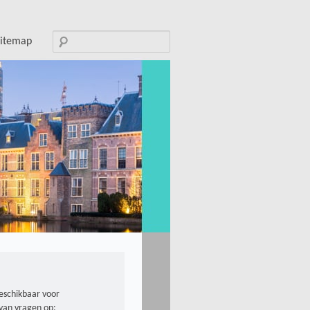
Search
sitemap
for:
beschikbaar voor
van vragen op: