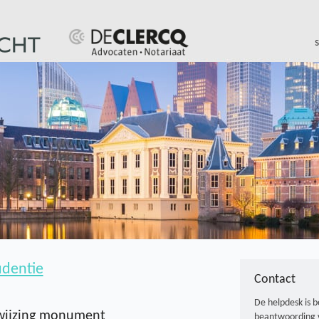
udentie
Contact
De helpdesk is 
nwijzing monument
beantwoording 