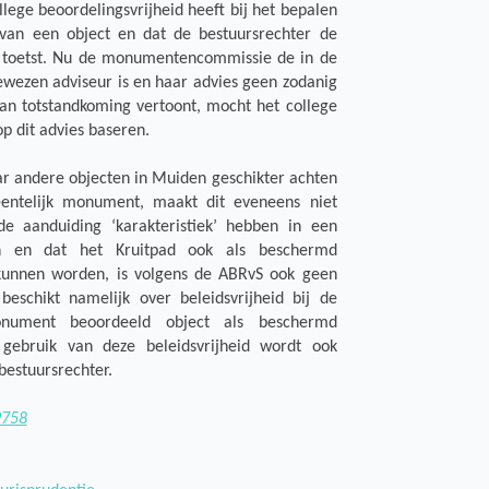
ege beoordelingsvrijheid heeft bij het bepalen
an een object en dat de bestuursrechter de
d toetst. Nu de monumentencommissie de in de
zen adviseur is en haar advies geen zodanig
an totstandkoming vertoont, mocht het college
op dit advies baseren.
ar andere objecten in Muiden geschikter achten
entelijk monument, maakt dit eveneens niet
e aanduiding ‘karakteristiek’ hebben in een
n en dat het Kruitpad ook als beschermd
kunnen worden, is volgens de ABRvS ook geen
beschikt namelijk over beleidsvrijheid bij de
nument beoordeeld object als beschermd
gebruik van deze beleidsvrijheid wordt ook
bestuursrechter.
9758