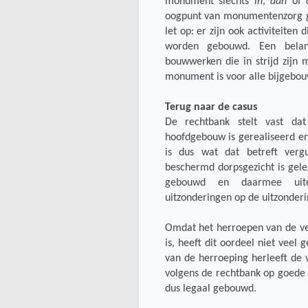
monument slechts
in
,
aan
of
oogpunt van monumentenzorg 
let op: er zijn ook activiteiten
worden gebouwd. Een belang
bouwwerken die in strijd zijn
monument is voor alle bijgebou
Terug naar de casus
De rechtbank stelt vast d
hoofdgebouw is gerealiseerd en 
is dus wat dat betreft verg
beschermd dorpsgezicht is gel
gebouwd en daarmee uitei
uitzonderingen op de uitzonder
Omdat het herroepen van de ve
is, heeft dit oordeel niet veel
van de herroeping herleeft de
volgens de rechtbank op goede 
dus legaal gebouwd.