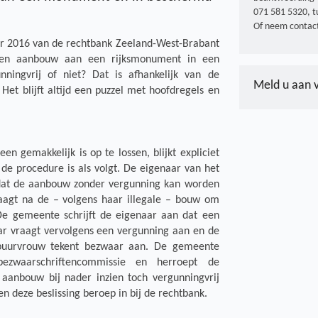
071 581 5320, t
Of neem contact
er 2016 van de rechtbank Zeeland-West-Brabant
 een aanbouw aan een rijksmonument in een
ningvrij of niet? Dat is afhankelijk van de
Meld u aan 
et blijft altijd een puzzel met hoofdregels en
en gemakkelijk is op te lossen, blijkt expliciet
 de procedure is als volgt. De eigenaar van het
dat de aanbouw zonder vergunning kan worden
aagt na de – volgens haar illegale – bouw om
e gemeente schrijft de eigenaar aan dat een
ar vraagt vervolgens een vergunning aan en de
buurvrouw tekent bezwaar aan. De gemeente
ezwaarschriftencommissie en herroept de
aanbouw bij nader inzien toch vergunningvrij
en deze beslissing beroep in bij de rechtbank.