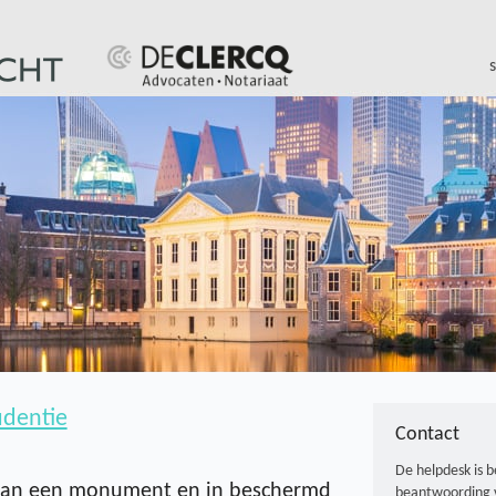
udentie
Contact
De helpdesk is 
aan een monument en in beschermd
beantwoording 