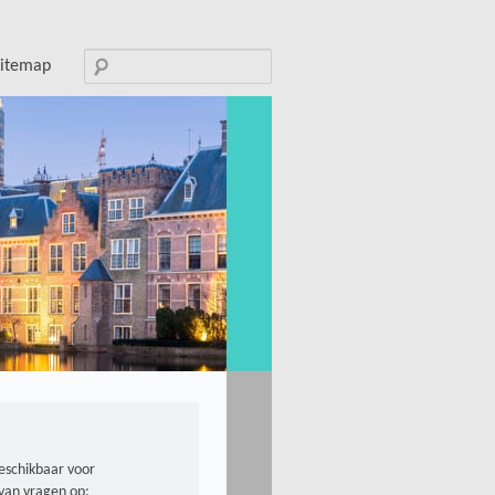
Search
sitemap
for:
beschikbaar voor
van vragen op: