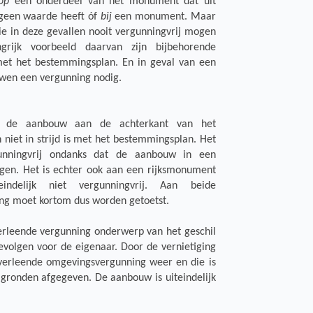
op
een onderdeel van het monument dat uit
geen waarde heeft óf
bij
een monument. Maar
 die in deze gevallen nooit vergunningvrij mogen
rijk voorbeeld daarvan zijn bijbehorende
 met het bestemmingsplan. En in geval van een
wen een vergunning nodig.
at de aanbouw aan de achterkant van het
niet in strijd is met het bestemmingsplan. Het
unningvrij ondanks dat de aanbouw in een
egen. Het is echter ook aan een rijksmonument
ndelijk niet vergunningvrij. Aan beide
ing moet kortom dus worden getoetst.
rleende vergunning onderwerp van het geschil
 gevolgen voor de eigenaar. Door de vernietiging
 verleende omgevingsvergunning weer en die is
gronden afgegeven. De aanbouw is uiteindelijk