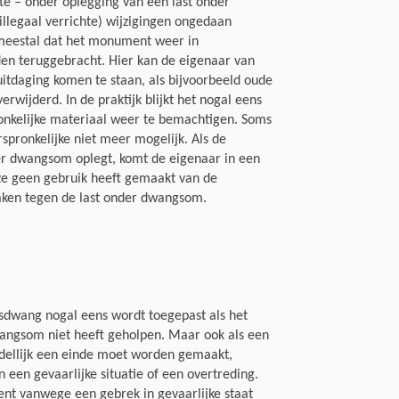
e – onder oplegging van een last onder
llegaal verrichte) wijzigingen ongedaan
meestal dat het monument weer in
den teruggebracht. Hier kan de eigenaar van
tdaging komen te staan, als bijvoorbeeld oude
erwijderd. In de praktijk blijkt het nogal eens
onkelijke materiaal weer te bemachtigen. Soms
orspronkelijke niet meer mogelijk. Als de
r dwangsom oplegt, komt de eigenaar in een
eze geen gebruik heeft gemaakt van de
ken tegen de last onder dwangsom.
ursdwang nogal eens wordt toegepast als het
angsom niet heeft geholpen. Maar ook als een
dellijk een einde moet worden gemaakt,
 een gevaarlijke situatie of een overtreding.
nt vanwege een gebrek in gevaarlijke staat