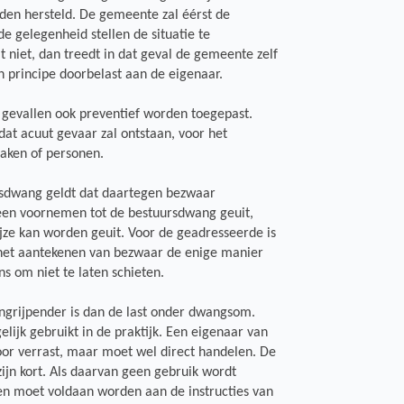
den hersteld. De gemeente zal éérst de
 gelegenheid stellen de situatie te
t niet, dan treedt in dat geval de gemeente zelf
 principe doorbelast aan de eigenaar.
gevallen ook preventief worden toegepast.
dat acuut gevaar zal ontstaan, voor het
aken of personen.
ursdwang geldt dat daartegen bezwaar
 een voornemen tot de bestuursdwang geuit,
jze kan worden geuit. Voor de geadresseerde is
f het aantekenen van bezwaar de enige manier
s om niet te laten schieten.
ingrijpender is dan de last onder dwangsom.
ijk gebruikt in de praktijk. Een eigenaar van
r verrast, maar moet wel direct handelen. De
jn kort. Als daarvan geen gebruik wordt
 en moet voldaan worden aan de instructies van