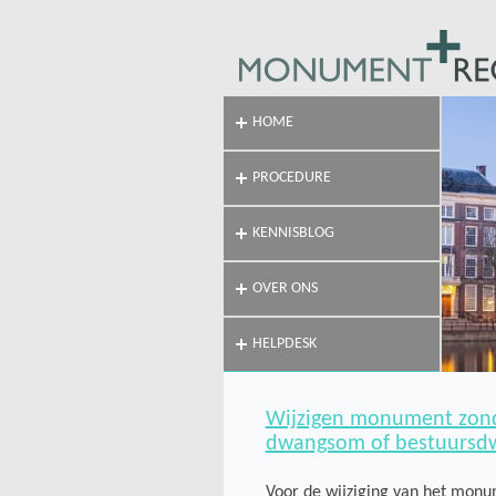
HOME
PROCEDURE
KENNISBLOG
OVER ONS
HELPDESK
Wijzigen monument zond
dwangsom of bestuursdwa
Voor de wijziging van het monum