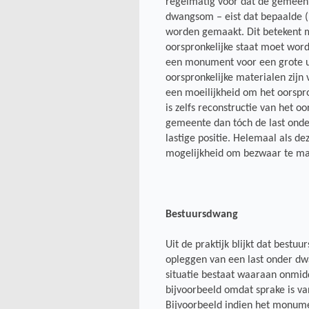
regelmatig voor dat de gemeent
dwangsom – eist dat bepaalde (i
worden gemaakt. Dit betekent 
oorspronkelijke staat moet wor
een monument voor een grote ui
oorspronkelijke materialen zijn v
een moeilijkheid om het oorspr
is zelfs reconstructie van het o
gemeente dan tóch de last onde
lastige positie. Helemaal als d
mogelijkheid om bezwaar te ma
Bestuursdwang
Uit de praktijk blijkt dat bestu
opleggen van een last onder dw
situatie bestaat waaraan onmid
bijvoorbeeld omdat sprake is van
Bijvoorbeeld indien het monume