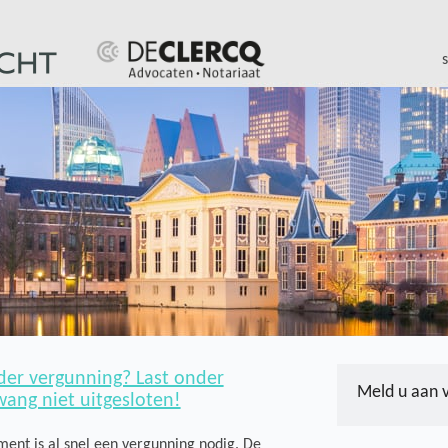
er vergunning? Last onder
Meld u aan 
ng niet uitgesloten!
ent is al snel een vergunning nodig. De